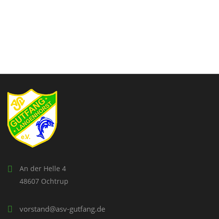
An der Helle 4
48607 Ochtrup
vorstand@asv-gutfang.de